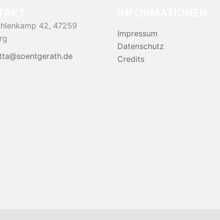
TAKT
INFORMATIONEN
hlenkamp 42, 47259
Impressum
rg
Datenschutz
itta@soentgerath.de
Credits