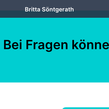
Zum
Britta Söntgerath
Inhalt
springen
Bei Fragen könne