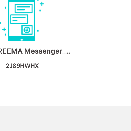
REEMA Messenger....
2J89HWHX