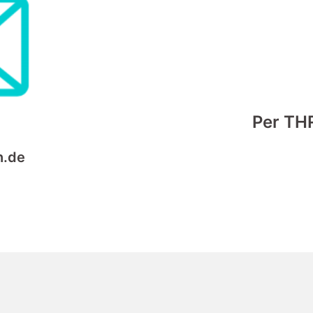
Per TH
h.de