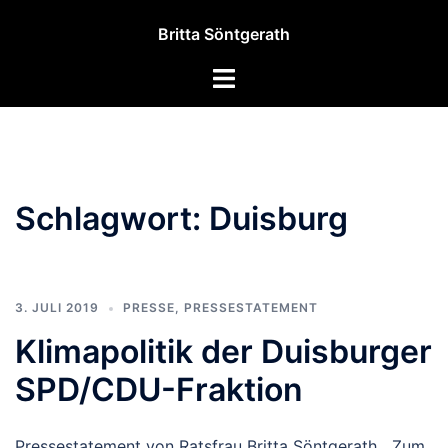
Zum
Britta Söntgerath
Inhalt
springen
Menü
umschalten
Schlagwort:
Duisburg
3. JULI 2019
PRESSE
,
PRESSESTATEMENT
Klimapolitik der Duisburger
SPD/CDU-Fraktion
Pressestatement von Ratsfrau Britta Söntgerath Zum